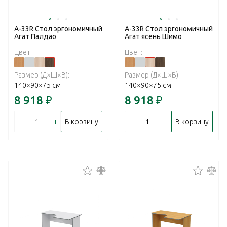
А-33R Стол эргономичный
А-33R Стол эргономичный
Агат Палдао
Агат ясень Шимо
Цвет:
Цвет:
Размер (Д×Ш×В):
Размер (Д×Ш×В):
140×90×75 см
140×90×75 см
8 918
₽
8 918
₽
–
+
–
+
В корзину
В корзину