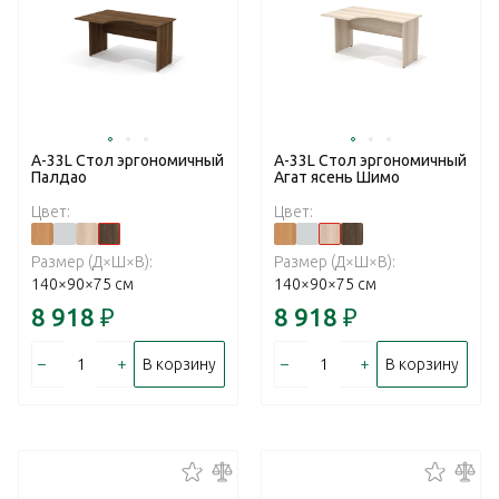
А-33L Стол эргономичный
А-33L Стол эргономичный
Палдао
Агат ясень Шимо
Цвет:
Цвет:
Размер (Д×Ш×В):
Размер (Д×Ш×В):
140×90×75 см
140×90×75 см
8 918
₽
8 918
₽
–
+
–
+
В корзину
В корзину