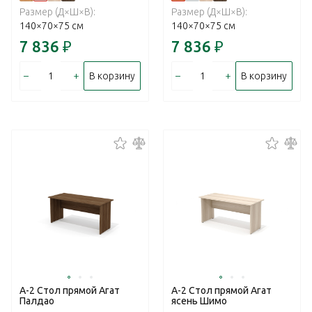
Размер (Д×Ш×В):
Размер (Д×Ш×В):
140×70×75 см
140×70×75 см
7 836
₽
7 836
₽
–
+
–
+
В корзину
В корзину
А-2 Стол прямой Агат
А-2 Стол прямой Агат
Палдао
ясень Шимо