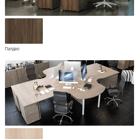
Палдао