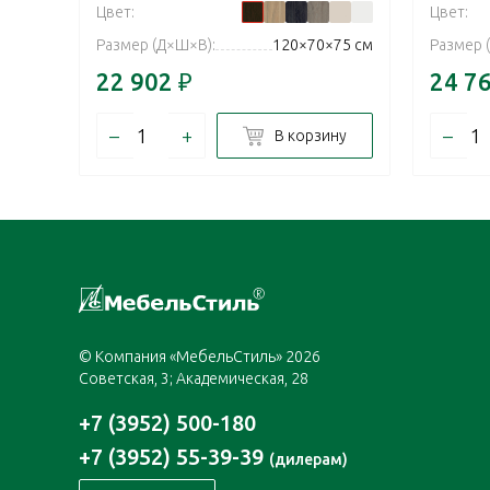
Цвет:
Цвет:
Размер (Д×Ш×В):
120×70×75 см
Размер 
22 902
₽
24 7
–
+
–
В корзину
© Компания «МебельСтиль» 2026
Советская, 3; Академическая, 28
+7 (3952) 500-180
+7 (3952) 55-39-39
(дилерам)