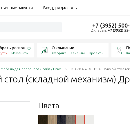
ственные закупки
Вход для дилеров
+7 (3952) 500
Дилерам:
+7 (3952) 55
брать регион
О компании
П
утск
Изменить
Фабрика
Клиенты
Проекты
Ка
Мебель для персонала Драйв / Drive
DD-70-4 + DC-1202 Прямой стол (с
й стол (складной механизм) Д
Цвета