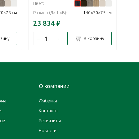
Цвет:
Цвет:
70×75 см
Размер (Д×Ш×В):
140×70×75 см
Разм
23 834
₽
23 
–
+
–
рзину
В корзину
О компании
ома
Фабрика
и
Контакты
ров
Реквизиты
Новости