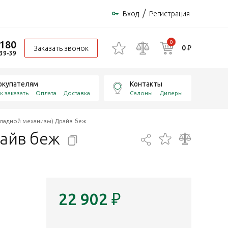
/
Вход
Регистрация
-180
0
0 ₽
Заказать звонок
-39-39
окупателям
Контакты
к заказать
Оплата
Доставка
Салоны
Дилеры
кладной механизм) Драйв беж
райв
беж
22 902
₽