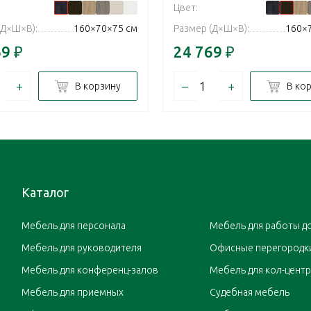
Цвет:
(Д×Ш×В):
160×70×75 см
Размер (Д×Ш×В):
160×
69
₽
24 769
₽
+
–
+
В корзину
В ко
Каталог
Мебель для персонала
Мебель для работы д
Мебель для руководителя
Офисные перегородк
Мебель для конференц-залов
Мебель для кол-цент
Мебель для приемных
Судебная мебель