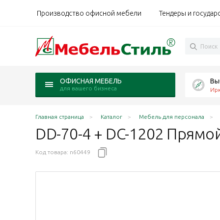
Производство офисной мебели
Тендеры и государ
Вы
ОФИСНАЯ МЕБЕЛЬ
для вашего бизнеса
Ирк
Главная страница
Каталог
Мебель для персонала
DD-70-4 + DC-1202 Прямо
Код товара:
n60449
изм) Драйв венге
еханизм) Драйв швейцарский вяз
ой механизм) Драйв чёрный ясень
адной механизм) Драйв дуб Верцаска
складной механизм) Драйв беж
ол (складной механизм) Драйв белый