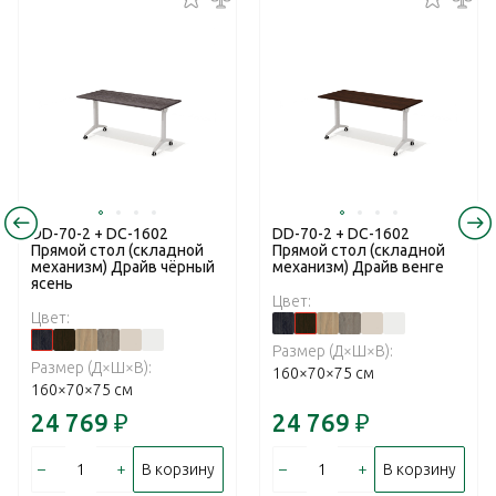
DD-70-2 + DC-1602
DD-70-2 + DC-1602
Прямой стол (складной
Прямой стол (складной
механизм) Драйв чёрный
механизм) Драйв венге
ясень
Цвет:
Цвет:
Размер (Д×Ш×В):
Размер (Д×Ш×В):
160×70×75 см
160×70×75 см
24 769
₽
24 769
₽
–
+
–
+
В корзину
В корзину