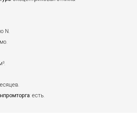
о N.
мо.
 м
.
3
месяцев.
инпромторга
: есть.