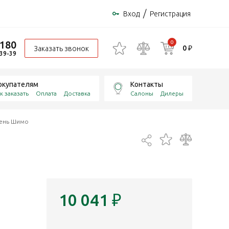
/
Вход
Регистрация
-180
0
0 ₽
Заказать звонок
-39-39
окупателям
Контакты
к заказать
Оплата
Доставка
Салоны
Дилеры
сень Шимо
10 041
₽