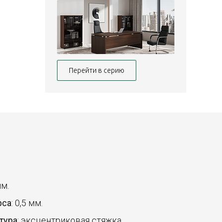
Перейти в серию
мм.
рса
: 0,5 мм.
тура
: эксцентриковая стяжка.