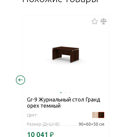
Gr-9 Журнальный стол Гранд
орех темный
Цвет:
Размер (Д×Ш×В):
90×60×50 см
10 041
₽