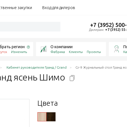
ственные закупки
Вход для дилеров
+7 (3952) 500
Дилерам:
+7 (3952) 55
брать регион
О компании
П
утск
Изменить
Фабрика
Клиенты
Проекты
Ка
Кабинет руководителя Гранд / Grand
Gr-9 Журнальный стол Гранд я
анд ясень
Шимо
Цвета