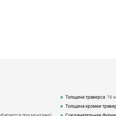
Толщина траверса
: 16 
Толщина кромки траве
ыбирается при монтаже).
Соединительная фурни