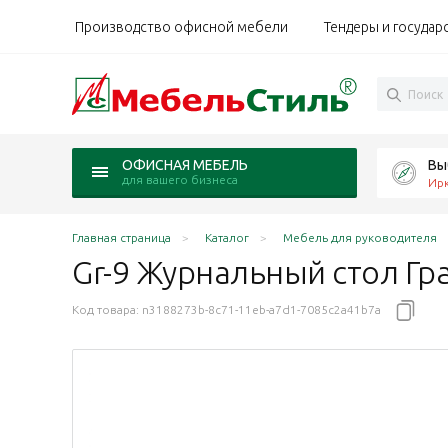
Производство офисной мебели
Тендеры и государ
Вы
ОФИСНАЯ МЕБЕЛЬ
для вашего бизнеса
Ирк
Главная страница
Каталог
Мебель для руководителя
Gr-9 Журнальный стол Гр
Код товара:
n3188273b-8c71-11eb-a7d1-7085c2a41b7a
сень Шимо N
nd орех темный