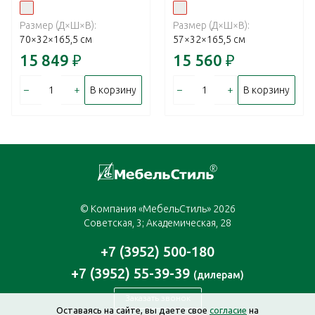
Размер (Д×Ш×В):
Размер (Д×Ш×В):
70×32×165,5 см
57×32×165,5 см
15 849
₽
15 560
₽
–
+
–
+
В корзину
В корзину
© Компания «МебельСтиль» 2026
Советская, 3; Академическая, 28
+7 (3952) 500-180
+7 (3952) 55-39-39
(дилерам)
Заказать звонок
Оставаясь на сайте, вы даете свое
согласие
на