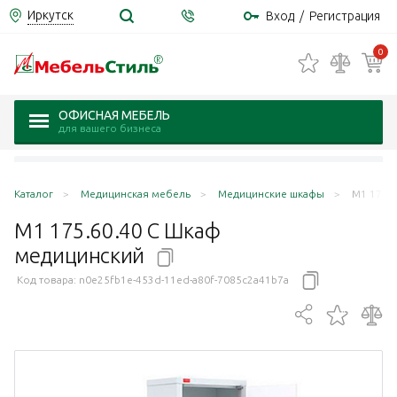
Иркутск
Вход
/
Регистрация
0
ОФИСНАЯ МЕБЕЛЬ
для вашего бизнеса
Каталог
Медицинская мебель
Медицинские шкафы
М1 175.
М1 175.60.40 С Шкаф
медицинский
Код товара:
n0e25fb1e-453d-11ed-a80f-7085c2a41b7a