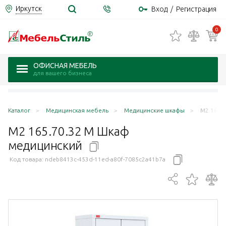
Иркутск
Вход
/
Регистрация
0
ОФИСНАЯ МЕБЕЛЬ
для вашего бизнеса
Каталог
Медицинская мебель
Медицинские шкафы
М2 165.
М2 165.70.32 М Шкаф
медицинский
Код товара:
ndeb8413c-453d-11ed-a80f-7085c2a41b7a