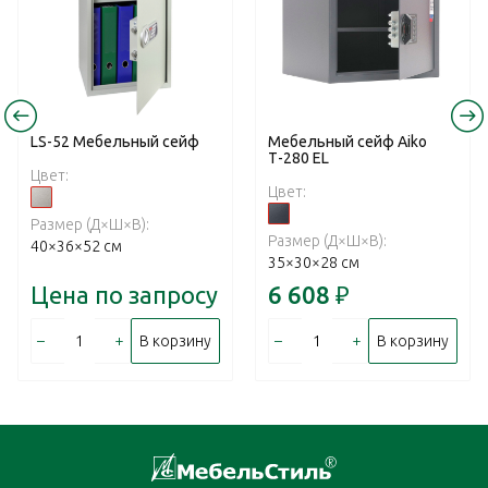
LS-52 Mебельный cейф
Мебельный сейф Aiko
Т-280 EL
Цвет:
Цвет:
Размер (Д×Ш×В):
Размер (Д×Ш×В):
40×36×52 см
35×30×28 см
Цена по запросу
6 608
₽
–
+
–
+
В корзину
В корзину