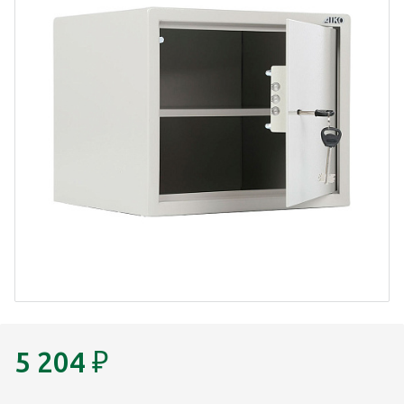
5 204
₽