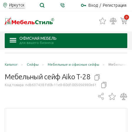
Иркутск
Вход
/
Регистрация
0
ОФИСНАЯ МЕБЕЛЬ
для вашего бизнеса
Каталог
Сейфы
Мебельные и офисные сейфы
Мебельный се
Мебельный сейф Aiko
Т-28
Код товара:
ndb637438-fd0b-11e8-80df-005056980e61