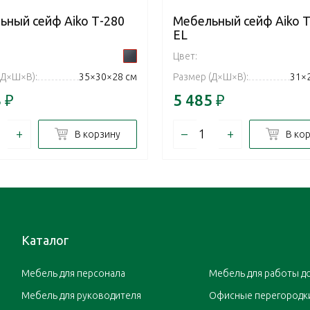
ьный сейф Aiko Т-280
Мебельный сейф Aiko Т
EL
Цвет:
(Д×Ш×В):
35×30×28 см
Размер (Д×Ш×В):
31×
8
₽
5 485
₽
+
–
+
В корзину
В ко
Каталог
Мебель для персонала
Мебель для работы д
Мебель для руководителя
Офисные перегородк