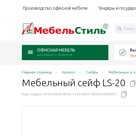
Производство офисной мебели
Тендеры и государ
Вы
ОФИСНАЯ МЕБЕЛЬ
для вашего бизнеса
Ирк
Главная страница
Каталог
Сейфы
Мебельные и о
Мебельный сейф
LS-20
Код товара:
n459c4a38-08d3-11e9-80e3-005056980e61
мм