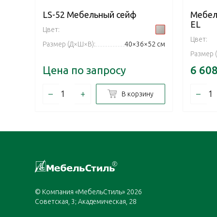
LS-52 Mебельный cейф
Мебел
EL
Цвет:
Цвет:
Размер (Д×Ш×В):
40×36×52 см
Размер 
Цена по запросу
6 60
–
+
–
В корзину
© Компания «МебельСтиль» 2026
Советская, 3; Академическая, 28