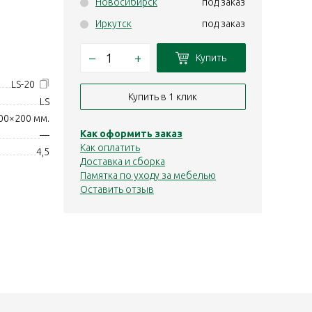
Новосибирск
под заказ
Иркутск
под заказ
–
+
Купить
LS-20
Купить в 1 клик
LS
00×200 мм.
Как оформить заказ
—
Как оплатить
4,5
Доставка и сборка
Памятка по уходу за мебелью
Оставить отзыв