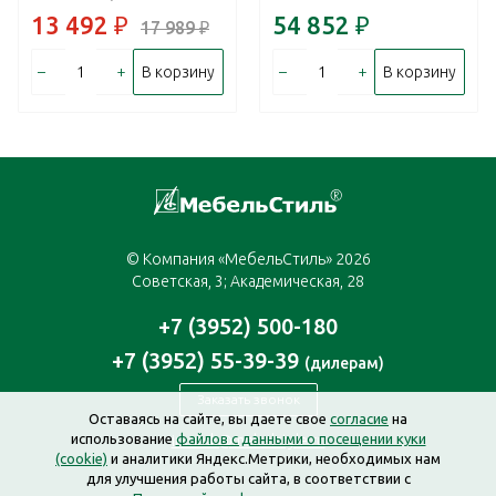
13 492
₽
54 852
₽
17 989
₽
–
+
–
+
В корзину
В корзину
© Компания «МебельСтиль» 2026
Советская, 3; Академическая, 28
+7 (3952) 500-180
+7 (3952) 55-39-39
(дилерам)
Заказать звонок
Оставаясь на сайте, вы даете свое
согласие
на
использование
файлов с данными о посещении куки
irkutsk@mebelstyle.ru
(cookie)
и аналитики Яндекс.Метрики, необходимых нам
для улучшения работы сайта, в соответствии с