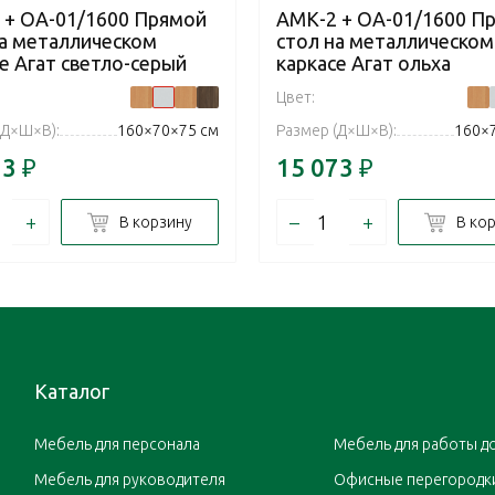
 + ОА-01/1600 Прямой
АМК-2 + ОА-01/1600 П
на металлическом
стол на металлическом
е Агат светло-серый
каркасе Агат ольха
Цвет:
(Д×Ш×В):
160×70×75 см
Размер (Д×Ш×В):
160×
73
₽
15 073
₽
+
–
+
В корзину
В ко
Каталог
Мебель для персонала
Мебель для работы д
Мебель для руководителя
Офисные перегородк