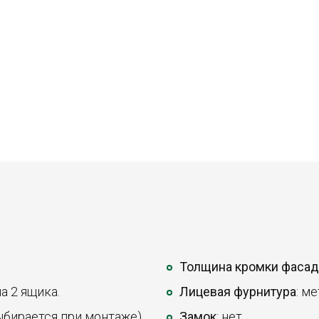
Толщина кромки фасад
а 2 ящика.
Лицевая фурнитура
: м
ыбирается при монтаже).
Замок
: нет.