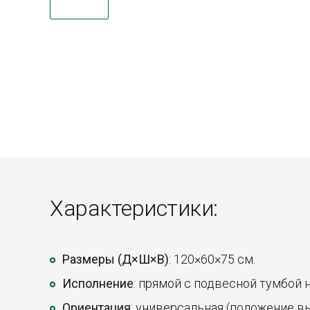
Характеристики:
Размеры (Д×Ш×В)
: 120×60×75 см.
Исполнение
: прямой с подвесной тумбой н
Ориентация
: универсальная (положение в