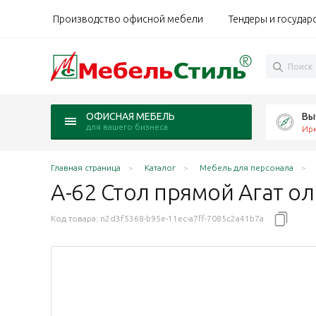
Производство офисной мебели
Тендеры и государ
Вы
ОФИСНАЯ МЕБЕЛЬ
для вашего бизнеса
Ирк
Главная страница
Каталог
Мебель для персонала
А-62 Стол прямой Агат
ол
Код товара:
n2d3f5368-b95e-11ec-a7ff-7085c2a41b7a
ь Шимо N
льха N
ат светло-серый N
 Агат Палдао