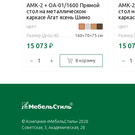
АМК-2 + ОА-01/1600 Прямой
АМК-2
стол на металлическом
стол 
каркасе Агат ясень Шимо
каркас
Цвет:
Цвет:
Размер (Д×Ш×В):
160×70×75 см
Размер 
15 073
₽
15 0
–
+
–
В корзину
© Компания «МебельСтиль» 2026
Советская, 3; Академическая, 28