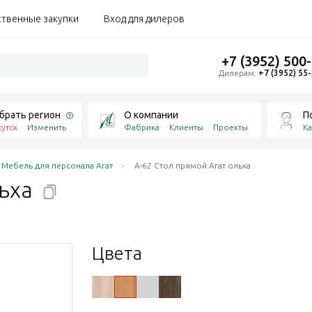
ственные закупки
Вход для дилеров
+7 (3952) 500
Дилерам:
+7 (3952) 55
брать регион
О компании
П
утск
Изменить
Фабрика
Клиенты
Проекты
Ка
Мебель для персонала Агат
А-62 Стол прямой Агат ольха
ьха
Цвета