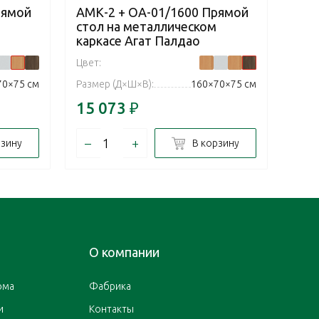
рямой
АМК-2 + ОА-01/1600 Прямой
АМК
стол на металлическом
сто
каркасе Агат Палдао
кар
Цвет:
Цвет:
70×75 см
Размер (Д×Ш×В):
160×70×75 см
Разм
15 073
₽
14 
–
+
–
рзину
В корзину
О компании
ома
Фабрика
и
Контакты