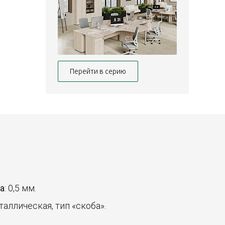
Перейти в серию
а
: 0,5 мм.
еталлическая, тип «скоба».