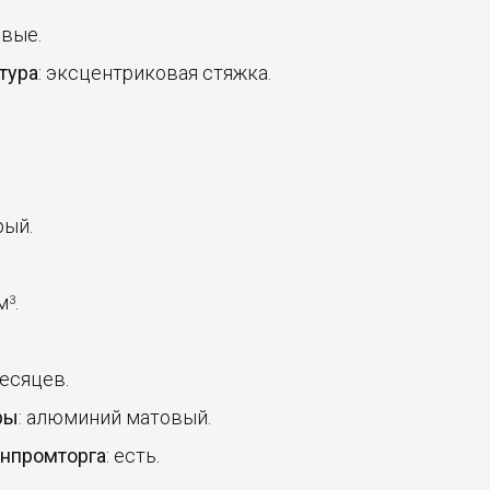
овые.
тура
: эксцентриковая стяжка.
рый.
 м
.
3
месяцев.
ры
: алюминий матовый.
инпромторга
: есть.