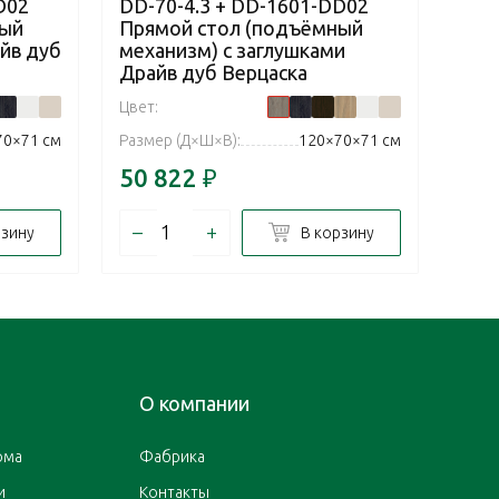
D02
DD-70-4.3 + DD-1601-DD02
DD-
ный
Прямой стол (подъёмный
Пря
йв дуб
механизм) с заглушками
мех
Драйв дуб Верцаска
Дра
Цвет:
Цвет:
70×71 см
Размер (Д×Ш×В):
120×70×71 см
Разм
50 822
₽
52 
–
+
–
рзину
В корзину
О компании
ома
Фабрика
и
Контакты