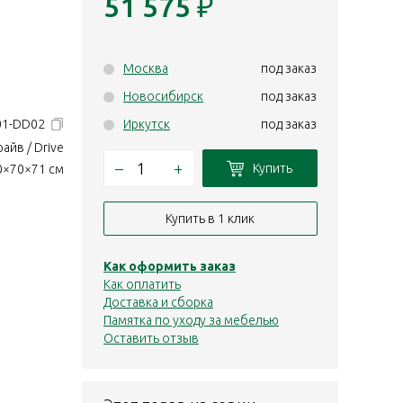
51 575
₽
Москва
под заказ
Новосибирск
под заказ
601-DD02
Иркутск
под заказ
айв / Drive
–
+
Купить
0×70×71 см
Купить в 1 клик
Как оформить заказ
Как оплатить
Доставка и сборка
Памятка по уходу за мебелью
Оставить отзыв