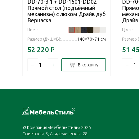
DD-70-3.1 + DD-1601-DD02
DD-70
Прямой стол (подъёмный
Прямо
механизм) с люком Драйв дуб
механ
Верцаска
Драйв
Цвет:
Цвет:
Размер (Д×Ш×В):
140×70×71 см
Размер 
52 220
₽
51 4
–
+
–
В корзину
© Компания «МебельСтиль» 2026
Советская, 3; Академическая, 28