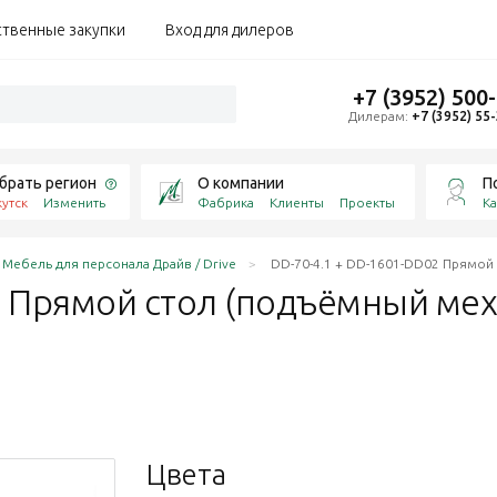
ственные закупки
Вход для дилеров
+7 (3952) 500
Дилерам:
+7 (3952) 55
брать регион
О компании
П
утск
Изменить
Фабрика
Клиенты
Проекты
Ка
Мебель для персонала Драйв / Drive
DD-70-4.1 + DD-1601-DD02 Прямой
2 Прямой стол (подъёмный ме
Цвета