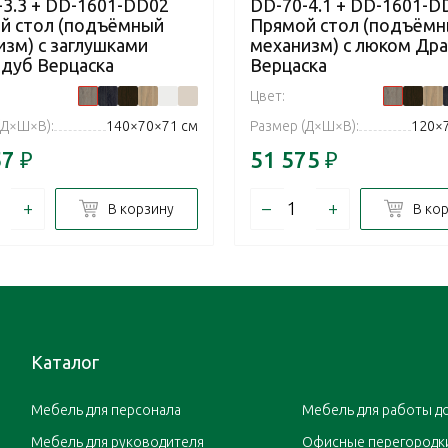
-3.3 + DD-1601-DD02
DD-70-4.1 + DD-1601-D
й стол (подъёмный
Прямой стол (подъём
изм) с заглушками
механизм) с люком Дра
 дуб Верцаска
Верцаска
Цвет:
(Д×Ш×В):
140×70×71 см
Размер (Д×Ш×В):
120×
57
₽
51 575
₽
+
–
+
В корзину
В ко
Каталог
Мебель для персонала
Мебель для работы д
Мебель для руководителя
Офисные перегородк