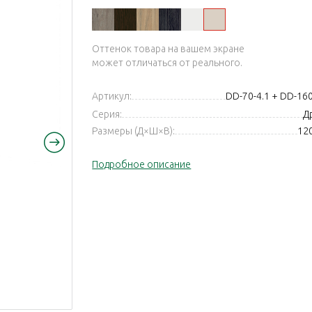
вяз
ень
ж
Оттенок товара на вашем экране
может отличаться от реального.
Артикул:
DD-70-4.1 + DD-1
Серия:
Др
Размеры (Д×Ш×В):
12
Подробное описание