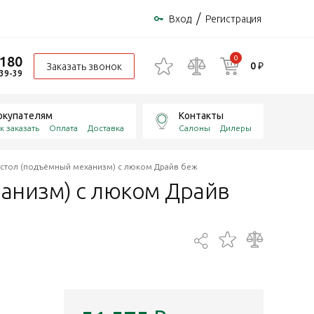
/
Вход
Регистрация
-180
0
0 ₽
Заказать звонок
-39-39
окупателям
Контакты
к заказать
Оплата
Доставка
Салоны
Дилеры
 стол (подъёмный механизм) с люком Драйв беж
ханизм) с люком Драйв