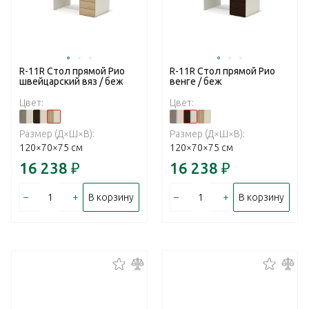
R-11R Стол прямой Рио
R-11R Стол прямой Рио
швейцарский вяз / беж
венге / беж
Цвет:
Цвет:
Размер (Д×Ш×В):
Размер (Д×Ш×В):
120×70×75 см
120×70×75 см
16 238
₽
16 238
₽
–
+
–
+
В корзину
В корзину