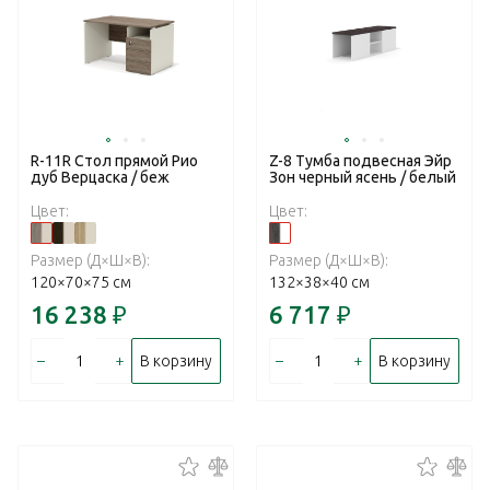
R-11R Стол прямой Рио
Z-8 Тумба подвесная Эйр
дуб Верцаска / беж
Зон черный ясень / белый
Цвет:
Цвет:
Размер (Д×Ш×В):
Размер (Д×Ш×В):
120×70×75 см
132×38×40 см
16 238
₽
6 717
₽
–
+
–
+
В корзину
В корзину