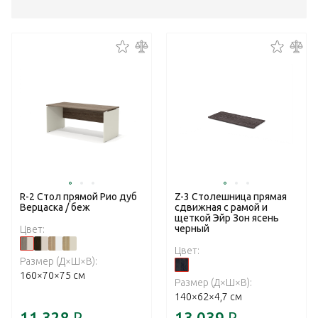
R-2 Стол прямой Рио дуб
Z-3 Столешница прямая
Верцаска / беж
сдвижная с рамой и
щеткой Эйр Зон ясень
черный
Цвет:
Цвет:
Размер (Д×Ш×В):
160×70×75 см
Размер (Д×Ш×В):
140×62×4,7 см
11 328
₽
13 039
₽