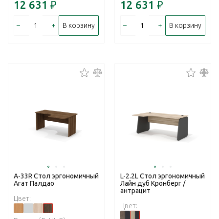
12 631
₽
12 631
₽
–
+
–
+
В корзину
В корзину
А-33R Стол эргономичный
L-2.2L Стол эргономичный
Агат Палдао
Лайн дуб Кронберг /
антрацит
Цвет:
Цвет: