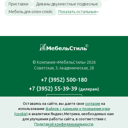
Приставки
Диваны двухместные подвесные
Мебель для опен-спейс
Показать остальные
© Компания «МебельСтиль» 2026
Советская, 3; Академическая, 28
+7 (3952) 500-180
+7 (3952) 55-39-39
(дилерам)
Заказать звонок
Оставаясь на сайте, вы даете свое
согласие
на
использование
файлов с данными о посещении куки
irkutsk@mebelstyle.ru
(cookie)
и аналитики Яндекс.Метрики, необходимых нам
для улучшения работы сайта, в соответствии с
Политикой конфиденциальности
.
Создание сайта —