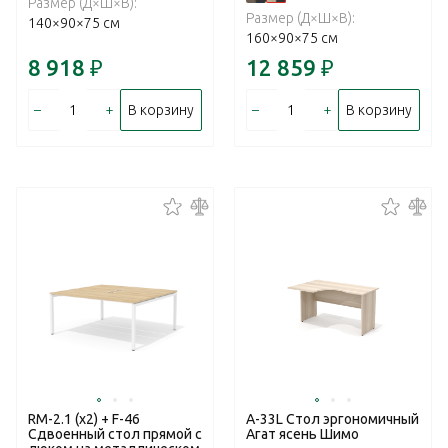
Размер (Д×Ш×В):
Размер (Д×Ш×В):
140×90×75 см
160×90×75 см
8 918
₽
12 859
₽
–
+
–
+
В корзину
В корзину
RM-2.1 (x2) + F-46
А-33L Стол эргономичный
Сдвоенный стол прямой с
Агат ясень Шимо