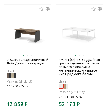
L-2.2R Стол эргономичный
RM-4.1 (x4) + F-52 Двойная
Лайн Делиос / антрацит
группа сдвоенного стола
прямого с люком на
металлическом каркасе
Цвет:
Рио Проджект белый
Размер (Д×Ш×В):
Цвет:
160×90×75 см
Размер (Д×Ш×В):
240×143×75 см
12 859
₽
52 173
₽