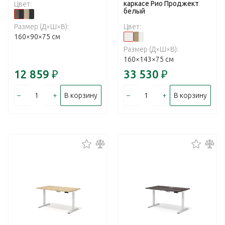
каркасе Рио Проджект
Цвет:
белый
Размер (Д×Ш×В):
Цвет:
160×90×75 см
Размер (Д×Ш×В):
160×143×75 см
12 859
₽
33 530
₽
–
+
–
+
В корзину
В корзину