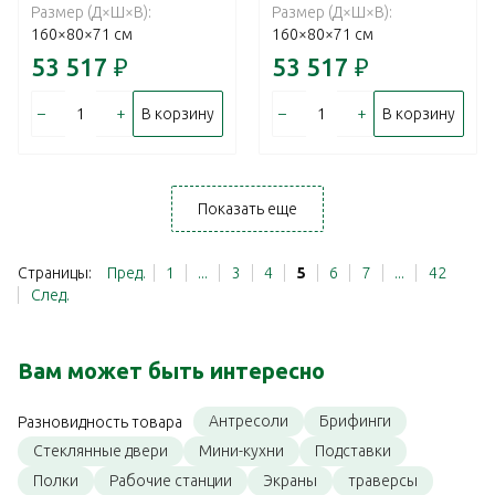
Размер (Д×Ш×В):
Размер (Д×Ш×В):
160×80×71 см
160×80×71 см
53 517
₽
53 517
₽
–
+
–
+
В корзину
В корзину
Показать еще
Страницы:
Пред.
1
...
3
4
5
6
7
...
42
След.
Вам может быть интересно
Антресоли
Брифинги
Разновидность товара
Стеклянные двери
Мини-кухни
Подставки
Полки
Рабочие станции
Экраны
траверсы