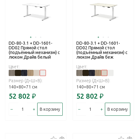
DD-80-3.1 + DD-1601-
DD-80-3.1 + DD-1601-
DD02 Прямой стол
DD02 Прямой стол
(подъёмный механизм) с
(подъёмный механизм) с
люком Драйв белый
люком Драйв беж
Цвет:
Цвет:
Размер (Д×Ш×В):
Размер (Д×Ш×В):
140×80×71 см
140×80×71 см
52 802
₽
52 802
₽
–
+
–
+
В корзину
В корзину