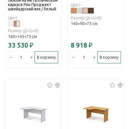
люком на металлическом
каркасе Рио Проджект
Цвет:
швейцарский вяз / белый
Цвет:
Размер (Д×Ш×В):
140×90×75 см
Размер (Д×Ш×В):
160×143×75 см
33 530
₽
8 918
₽
–
+
–
+
В корзину
В корзину