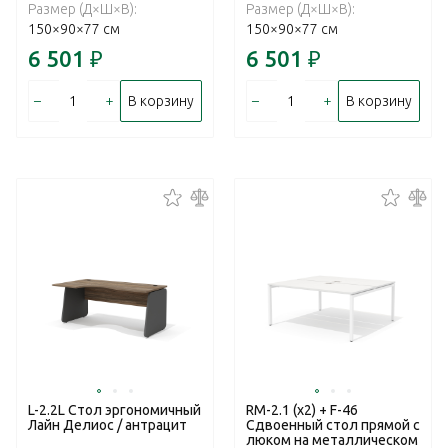
Размер (Д×Ш×В):
Размер (Д×Ш×В):
150×90×77 см
150×90×77 см
6 501
₽
6 501
₽
–
+
–
+
В корзину
В корзину
L-2.2L Стол эргономичный
RM-2.1 (x2) + F-46
Лайн Делиос / антрацит
Сдвоенный стол прямой с
люком на металлическом