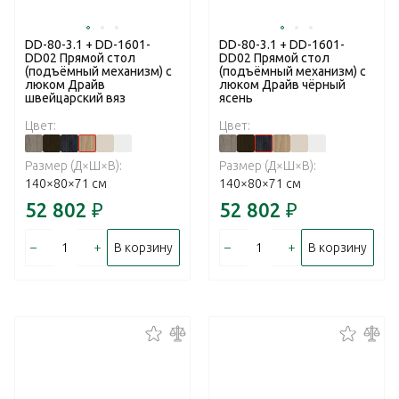
DD-80-3.1 + DD-1601-
DD-80-3.1 + DD-1601-
DD02 Прямой стол
DD02 Прямой стол
(подъёмный механизм) с
(подъёмный механизм) с
люком Драйв
люком Драйв чёрный
швейцарский вяз
ясень
Цвет:
Цвет:
Размер (Д×Ш×В):
Размер (Д×Ш×В):
140×80×71 см
140×80×71 см
52 802
₽
52 802
₽
–
+
–
+
В корзину
В корзину