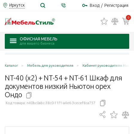
Иркутск
Вход
/
Регистрация
0
ОФИСНАЯ МЕБЕЛЬ
для вашего бизнеса
Каталог
Мебель для руководителя
Кабинет руководителя Ньюто
NT-40 (х2) + NT-54 + NT-61 Шкаф для
документов низкий Ньютон орех
Ондо
Код товара:
n40bc0abc-38c0-11f1-a4e6-3cecef8ca757