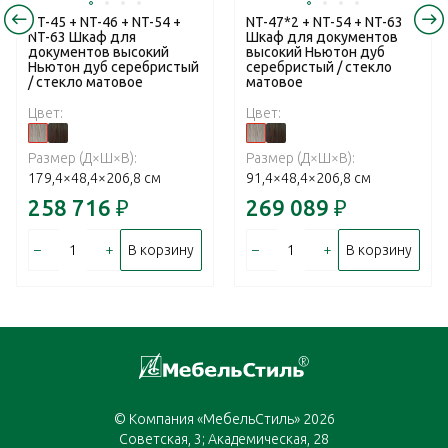
NT-45 + NT-46 + NT-54 +
NT-47*2 + NT-54 + NT-63
NT-63 Шкаф для
Шкаф для документов
документов высокий
высокий Ньютон дуб
Ньютон дуб серебристый
серебристый / стекло
/ стекло матовое
матовое
Цвет:
Цвет:
Размер (Д×Ш×В):
Размер (Д×Ш×В):
179,4×48,4×206,8 см
91,4×48,4×206,8 см
258 716
₽
269 089
₽
–
+
–
+
В корзину
В корзину
© Компания «МебельСтиль» 2026
Советская, 3; Академическая, 28