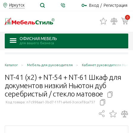
Иркутск
Вход
/
Регистрация
0
ОФИСНАЯ МЕБЕЛЬ
для вашего бизнеса
Каталог
Мебель для руководителя
Кабинет руководителя Ньюто
NT-41 (х2) + NT-54 + NT-61 Шкаф для
документов низкий Ньютон дуб
серебристый / стекло
матовое
Код товара:
n7c996aa1-3bd7-11f1-a4e6-3cecef8ca757