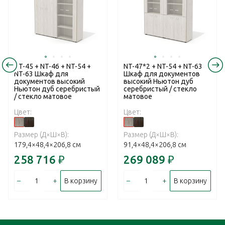
NT-45 + NT-46 + NT-54 +
NT-47*2 + NT-54 + NT-63
NT-63 Шкаф для
Шкаф для документов
документов высокий
высокий Ньютон дуб
Ньютон дуб серебристый
серебристый / стекло
/ стекло матовое
матовое
Цвет:
Цвет:
Размер (Д×Ш×В):
Размер (Д×Ш×В):
179,4×48,4×206,8 см
91,4×48,4×206,8 см
258 716
₽
269 089
₽
–
+
–
+
В корзину
В корзину