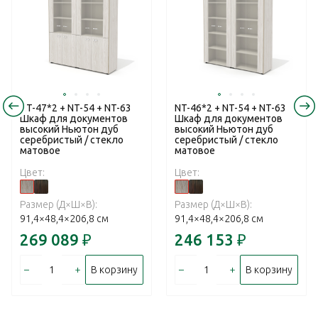
NT-47*2 + NT-54 + NT-63
NT-46*2 + NT-54 + NT-63
Шкаф для документов
Шкаф для документов
высокий Ньютон дуб
высокий Ньютон дуб
серебристый / стекло
серебристый / стекло
матовое
матовое
Цвет:
Цвет:
Размер (Д×Ш×В):
Размер (Д×Ш×В):
91,4×48,4×206,8 см
91,4×48,4×206,8 см
269 089
₽
246 153
₽
–
+
–
+
В корзину
В корзину