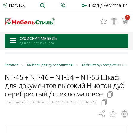
Иркутск
Вход
/
Регистрация
0
ОФИСНАЯ МЕБЕЛЬ
для вашего бизнеса
Каталог
Мебель для руководителя
Кабинет руководителя Ньюто
NT-45 + NT-46 + NT-54 + NT-63 Шкаф
для документов высокий Ньютон дуб
серебристый / стекло
матовое
Код товара:
nbe43825d-3bdd-11f1-a4e6-3cecef8ca757