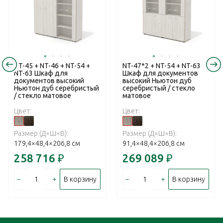
NT-45 + NT-46 + NT-54 +
NT-47*2 + NT-54 + NT-63
NT-63 Шкаф для
Шкаф для документов
документов высокий
высокий Ньютон дуб
Ньютон дуб серебристый
серебристый / стекло
/ стекло матовое
матовое
Цвет:
Цвет:
Размер (Д×Ш×В):
Размер (Д×Ш×В):
179,4×48,4×206,8 см
91,4×48,4×206,8 см
258 716
₽
269 089
₽
–
+
–
+
В корзину
В корзину