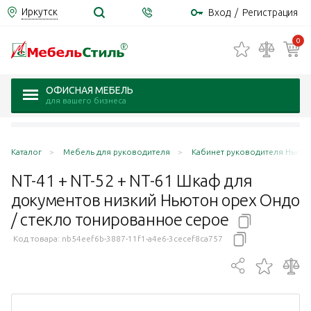
Иркутск
Вход
/
Регистрация
0
ОФИСНАЯ МЕБЕЛЬ
для вашего бизнеса
Каталог
Мебель для руководителя
Кабинет руководителя Ньюто
NT-41 + NT-52 + NT-61 Шкаф для
документов низкий Ньютон орех Ондо
/ стекло тонированное
серое
Код товара:
nb54eef6b-3887-11f1-a4e6-3cecef8ca757