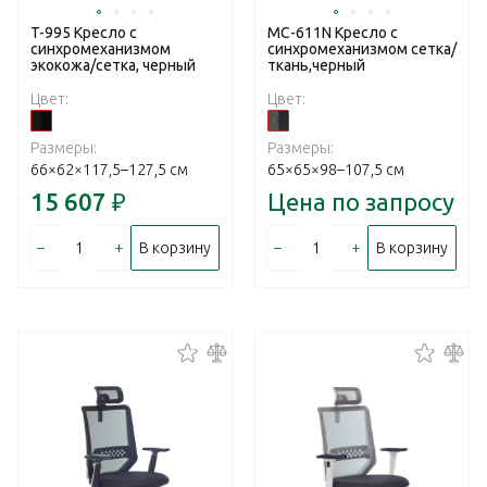
T-995 Кресло с
MC-611N Кресло с
cинхромеханизмом
cинхромеханизмом сетка/
экокожа/сетка, черный
ткань,черный
Цвет:
Цвет:
Размеры:
Размеры:
66×62×117,5–127,5 см
65×65×98–107,5 см
15 607
₽
Цена по запросу
–
+
–
+
В корзину
В корзину