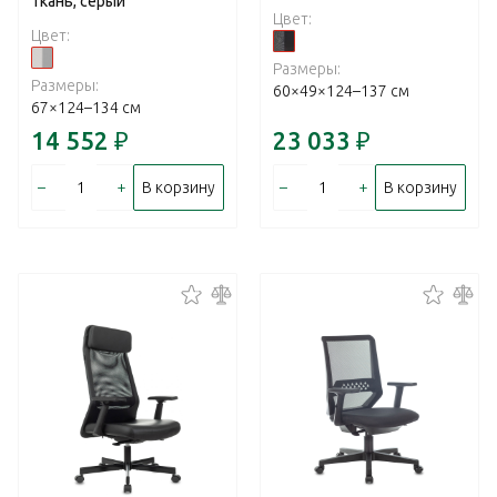
ткань, серый
Цвет:
Цвет:
Размеры:
Размеры:
60×49×124–137 см
67×124–134 см
14 552
₽
23 033
₽
–
+
–
+
В корзину
В корзину