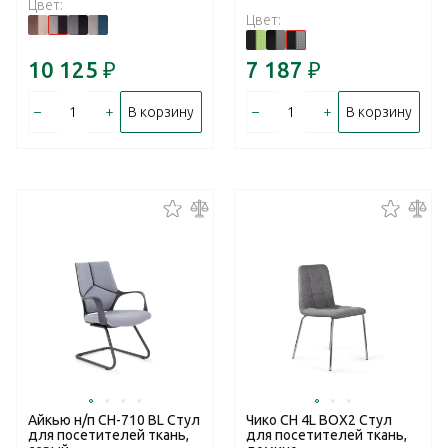
Цвет:
Цвет:
10 125
₽
7 187
₽
–
+
–
+
В корзину
В корзину
Айкью н/п CH-710 BL Стул
Чико CH 4L BOX2 Стул
для посетителей ткань,
для посетителей ткань,