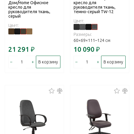
Дом/Home Офисное
кресло для
кресло для
руководителя ткань,
руководителя ткань,
темно-серый TW-12
серый
Цвет:
Цвет:
Размеры:
60×69×111–124 см
21 291
₽
10 090
₽
–
+
–
+
В корзину
В корзину