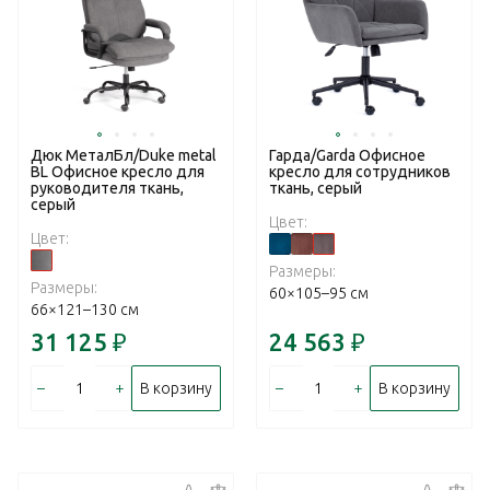
Дюк МеталБл/Duke metal
Гарда/Garda Офисное
BL Офисное кресло для
кресло для сотрудников
руководителя ткань,
ткань, серый
серый
Цвет:
Цвет:
Размеры:
Размеры:
60×105–95 см
66×121–130 см
31 125
₽
24 563
₽
–
+
–
+
В корзину
В корзину