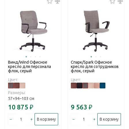
Винд/Wind Офисное
Спарк/Spark Офисное
кресло для персонала
кресло для сотрудников
флок, серый
флок, серый
Цвет:
Цвет:
Размеры:
57×94–103 см
10 875
₽
9 563
₽
–
+
–
+
В корзину
В корзину