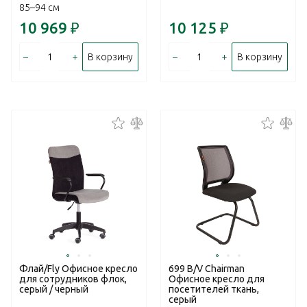
85–94 см
10 969
₽
10 125
₽
–
+
–
+
В корзину
В корзину
Флай/Fly Офисное кресло
699 B/V Chairman
для сотрудников флок,
Офисное кресло для
серый / черный
посетителей ткань,
серый