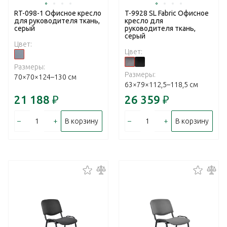
RT-098-1 Офисное кресло
T-9928 SL Fabric Офисное
для руководителя ткань,
кресло для
серый
руководителя ткань,
серый
Цвет:
Цвет:
Размеры:
Размеры:
70×70×124–130 см
63×79×112,5–118,5 см
21 188
₽
26 359
₽
–
+
–
+
В корзину
В корзину