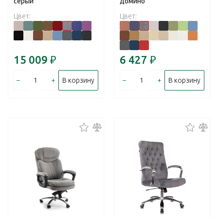
серый
домино
Цвет:
Цвет:
15 009
₽
6 427
₽
–
+
–
+
В корзину
В корзину