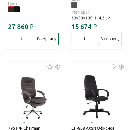
Цвет:
Размеры:
69×88×105–114,5 см
27 860
₽
15 674
₽
–
+
–
+
В корзину
В корзину
795 Н/N Chairman
CH-808 AXSN Офисное