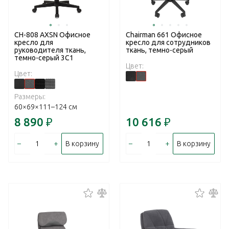
CH-808 AXSN Офисное
Chairman 661 Офисное
кресло для
кресло для сотрудников
руководителя ткань,
ткань, темно-серый
темно-серый 3C1
Цвет:
Цвет:
Размеры:
60×69×111–124 см
8 890
₽
10 616
₽
–
+
–
+
В корзину
В корзину