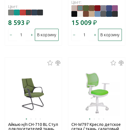
Цвет:
Цвет:
8 593
₽
15 009
₽
–
+
–
+
В корзину
В корзину
Айкью н/п CH-710 BL Стул
CH-W797 Кресло детское
для посетителей ткань,
сетка / ткань, салатовый