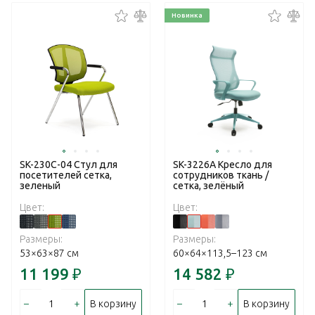
Новинка
SK-230C-04 Стул для
SK-3226A Кресло для
посетителей сетка,
сотрудников ткань /
зеленый
сетка, зелёный
Цвет:
Цвет:
Размеры:
Размеры:
53×63×87 см
60×64×113,5–123 см
11 199
₽
14 582
₽
–
+
–
+
В корзину
В корзину