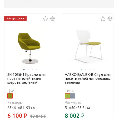
Распродажа
SK-1036-1 Кресло для
АЛЕКС-В/ALEX-В Стул для
посетителей ткань
посетителей на полозьях,
шерсть, зеленый
зелёный
Цвет:
Цвет:
Размеры:
Размеры:
63×61×81–93 см
51×50×83,5 см
6 100
₽
8 002
₽
18 845
₽