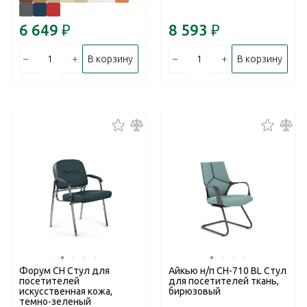
6 649
₽
8 593
₽
–
+
–
+
В корзину
В корзину
Форум CH Стул для
Айкью н/п CH-710 BL Стул
посетителей
для посетителей ткань,
искусственная кожа,
бирюзовый
темно-зеленый