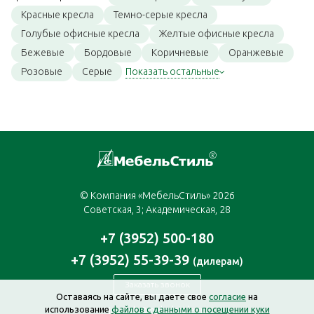
Красные кресла
Темно-серые кресла
Голубые офисные кресла
Желтые офисные кресла
Бежевые
Бордовые
Коричневые
Оранжевые
Розовые
Серые
Показать остальные
© Компания «МебельСтиль» 2026
Советская, 3; Академическая, 28
+7 (3952) 500-180
+7 (3952) 55-39-39
(дилерам)
Заказать звонок
Оставаясь на сайте, вы даете свое
согласие
на
использование
файлов с данными о посещении куки
irkutsk@mebelstyle.ru