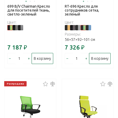
699 B/V Chairman Кресло
RT-696 Кресло для
для посетителей ткань,
сотрудников сетка,
светло-зеленый
зеленый
Цвет:
Цвет:
Размеры:
56×57×92–101 см
7 187
₽
7 326
₽
–
+
–
+
В корзину
В корзину
Распродажа