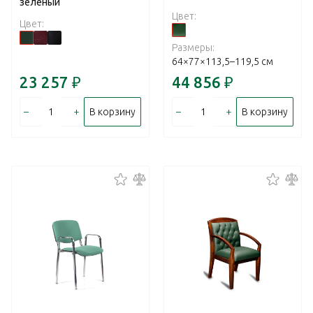
зеленый
Цвет:
Цвет:
Размеры:
64×77×113,5–119,5 см
23 257
₽
44 856
₽
–
+
–
+
В корзину
В корзину