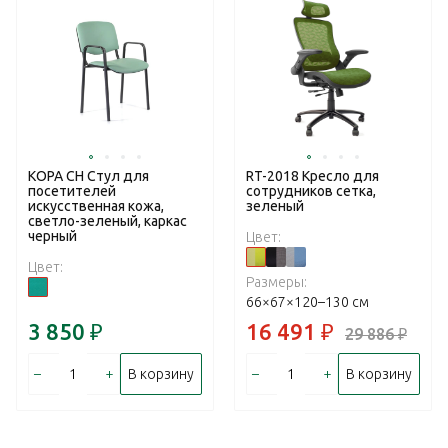
КОРА CH Стул для
RT-2018 Кресло для
посетителей
сотрудников сетка,
искусственная кожа,
зеленый
светло-зеленый, каркас
черный
Цвет:
Цвет:
Размеры:
66×67×120–130 см
3 850
₽
16 491
₽
29 886
₽
–
+
–
+
В корзину
В корзину