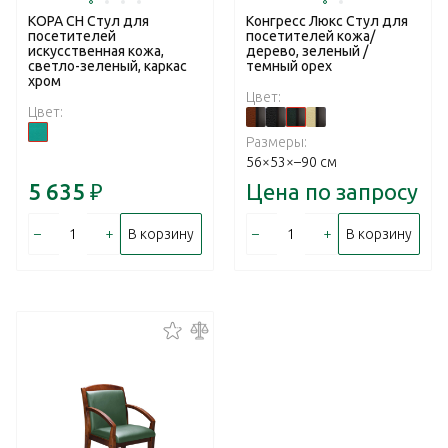
КОРА CH Стул для
Конгресс Люкс Стул для
посетителей
посетителей кожа/
искусственная кожа,
дерево, зеленый /
светло-зеленый, каркас
темный орех
хром
Цвет:
Цвет:
Размеры:
56×53×–90 см
5 635
₽
Цена по запросу
–
+
–
+
В корзину
В корзину