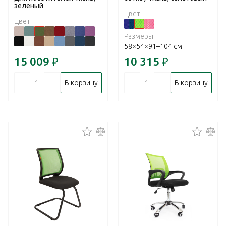
зеленый
Цвет:
Цвет:
Размеры:
58×54×91–104 см
15 009
₽
10 315
₽
–
+
–
+
В корзину
В корзину