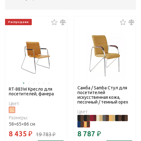
Распродажа
Самба / Samba Стул для
RT-883W Кресло для
посетителей
посетителей, фанера
искусственная кожа,
песочный / темный орех
Цвет:
Цвет:
Размеры:
58×65×86 см
8 435
₽
8 787
₽
19 783
₽