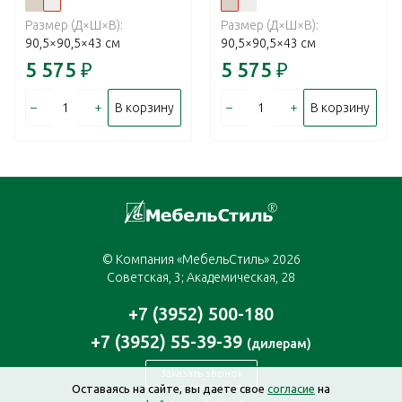
Размер (Д×Ш×В):
Размер (Д×Ш×В):
90,5×90,5×43 см
90,5×90,5×43 см
5 575
₽
5 575
₽
–
+
–
+
В корзину
В корзину
© Компания «МебельСтиль» 2026
Советская, 3; Академическая, 28
+7 (3952) 500-180
+7 (3952) 55-39-39
(дилерам)
Заказать звонок
Оставаясь на сайте, вы даете свое
согласие
на