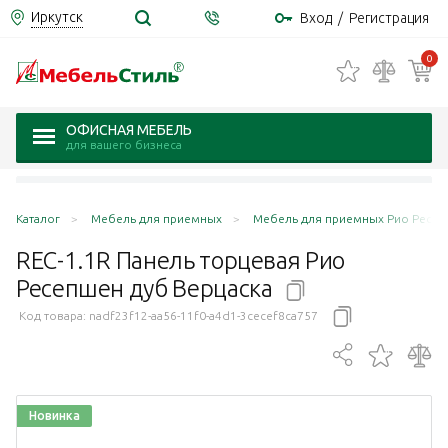
Иркутск
Вход
/
Регистрация
0
ОФИСНАЯ МЕБЕЛЬ
для вашего бизнеса
Каталог
Мебель для приемных
Мебель для приемных Рио Ресепш
REC-1.1R Панель торцевая Рио
Ресепшен дуб
Верцаска
Код товара:
nadf23f12-aa56-11f0-a4d1-3cecef8ca757
Новинка