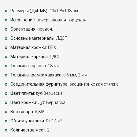
Размеры (Д×Ш×В)
: 40×1,8×108 см.
Исполнение
: завершающая торцевая.
Ориентация
: правая.
Основные материалы
: ЛДСП.
Материал кромки
: ПВХ.
Материал каркаса
: ЛДСП.
Толщина каркаса
: 18 мм.
Толщина кромки каркаса
: 0,5 мм, 2 мм.
Соединительная фурнитура
: эксцентриковая стяжка.
Цвет плиты
: дуб Верцаска.
Цвет кромки
: Дуб Верцаска.
Вес товара
: 5,869 кг.
Объем упаковки
: 0,014 м
.
3
Количество мест
: 2.