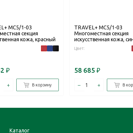
L+ MC5/1-03
TRAVEL+ MC5/1-03
местная секция
Многоместная секция
твенная кожа, красный
искусственная кожа, си
Цвет:
52
₽
58 685
₽
+
–
+
В корзину
В ко
Каталог