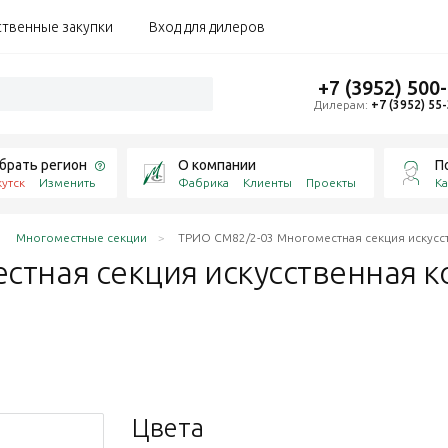
ственные закупки
Вход для дилеров
+7 (3952) 500
Дилерам:
+7 (3952) 55
брать регион
О компании
П
утск
Изменить
Фабрика
Клиенты
Проекты
Ка
Многоместные секции
ТРИО СМ82/2-03 Многоместная секция искусс
тная секция искусственная к
Цвета