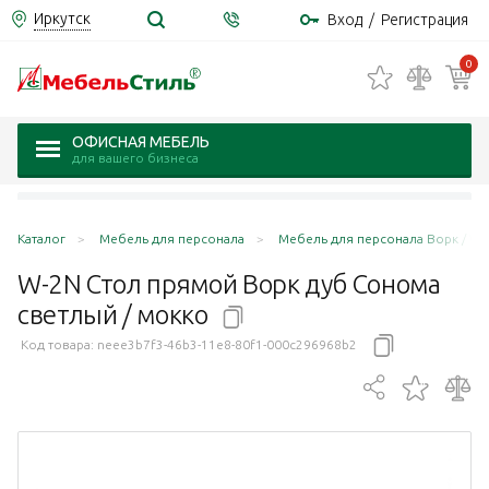
Иркутск
Вход
/
Регистрация
0
ОФИСНАЯ МЕБЕЛЬ
для вашего бизнеса
Каталог
Мебель для персонала
Мебель для персонала Ворк / Wo
W-2N Стол прямой Ворк дуб Сонома
светлый /
мокко
Код товара:
neee3b7f3-46b3-11e8-80f1-000c296968b2