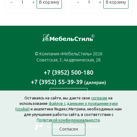
–
+
–
+
В корзину
В корзину
© Компания «МебельСтиль» 2026
Советская, 3; Академическая, 28
+7 (3952) 500-180
+7 (3952) 55-39-39
(дилерам)
Заказать звонок
Оставаясь на сайте, вы даете свое
согласие
на
использование
файлов с данными о посещении куки
irkutsk@mebelstyle.ru
(cookie)
и аналитики Яндекс.Метрики, необходимых нам
для улучшения работы сайта, в соответствии с
Политикой конфиденциальности
.
Создание сайта —
компания «Пиксель Плюс»
Согласен