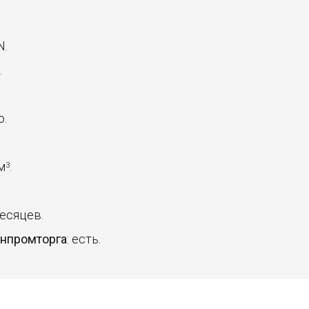
N.
.
.
о.
 м
.
3
месяцев.
инпромторга
: есть.