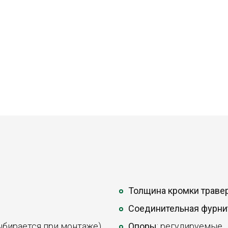
Толщина кромки траве
Соединительная фурни
ыбирается при монтаже).
Опоры
: регулируемые.