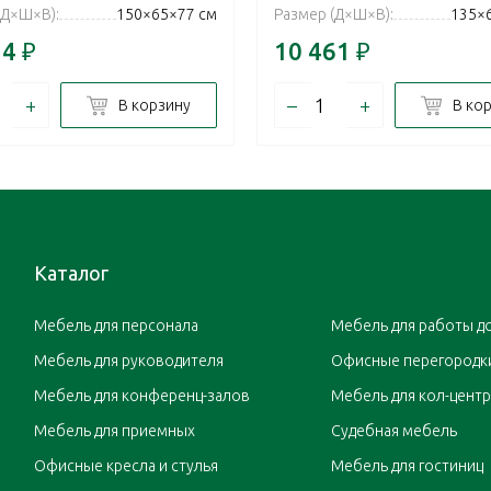
(Д×Ш×В):
150×65×77 см
Размер (Д×Ш×В):
135×
14
₽
10 461
₽
+
–
+
В корзину
В ко
Каталог
Мебель для персонала
Мебель для работы д
Мебель для руководителя
Офисные перегородк
Мебель для конференц-залов
Мебель для кол-цент
Мебель для приемных
Судебная мебель
Офисные кресла и стулья
Мебель для гостиниц