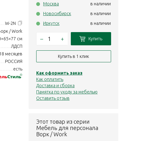
Москва
в наличии
Новосибирск
в наличии
W-2N
Иркутск
в наличии
Ворк / Work
–
+
Купить
0×65×77 см
ЛДСП
18 месяцев
Купить в 1 клик
РОССИЯ
есть
Как оформить заказ
Как оплатить
Доставка и сборка
Памятка по уходу за мебелью
Оставить отзыв
Этот товар из серии
Мебель для персонала
Ворк / Work