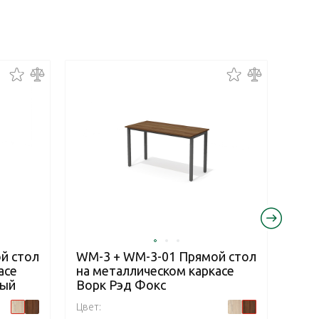
й стол
WM-3 + WM-3-01 Прямой стол
WM-
асе
на металлическом каркасе
на 
лый
Ворк Рэд Фокс
Вор
Цвет:
Цвет: