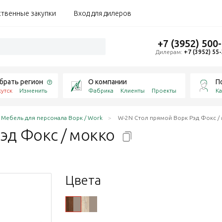
ственные закупки
Вход для дилеров
+7 (3952) 500
Дилерам:
+7 (3952) 55
брать регион
О компании
П
утск
Изменить
Фабрика
Клиенты
Проекты
Ка
Мебель для персонала Ворк / Work
W-2N Стол прямой Ворк Рэд Фокс /
эд Фокс /
мокко
Цвета