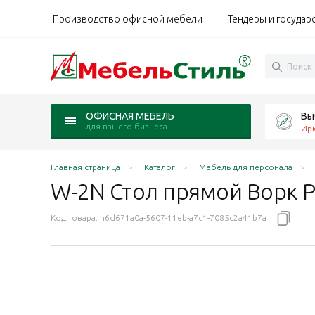
Производство офисной мебели
Тендеры и государ
Вы
ОФИСНАЯ МЕБЕЛЬ
для вашего бизнеса
Ирк
Главная страница
Каталог
Мебель для персонала
W-2N Стол прямой Ворк Р
Код товара:
n6d671a0a-5607-11eb-a7c1-7085c2a41b7a
кс N/мокко
б Сонома светлый/мокко