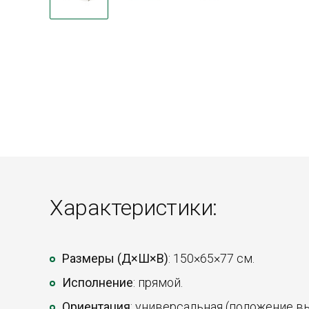
Характеристики:
Размеры (Д×Ш×В)
: 150×65×77 см.
Исполнение
: прямой.
Ориентация
: универсальная (положение в