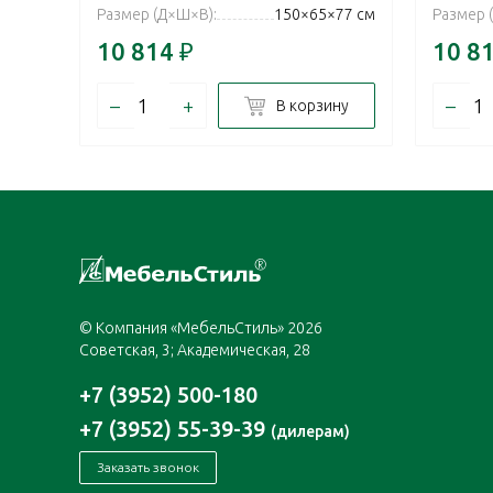
Размер (Д×Ш×В):
150×65×77 см
Размер 
10 814
₽
10 8
–
+
–
В корзину
© Компания «МебельСтиль» 2026
Советская, 3; Академическая, 28
+7 (3952) 500-180
+7 (3952) 55-39-39
(дилерам)
Заказать звонок